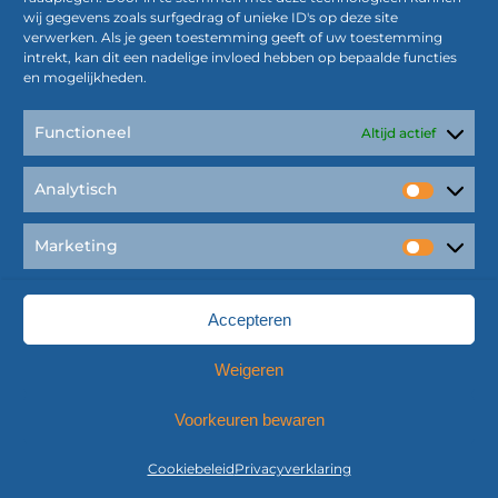
Papierwerk
wij gegevens zoals surfgedrag of unieke ID's op deze site
(*Gedeponeerd bij de KvK
verwerken. Als je geen toestemming geeft of uw toestemming
onder nummer 00637528 en -30)
intrekt, kan dit een nadelige invloed hebben op bepaalde functies
en mogelijkheden.
*Algemene voorwaarden Vivere (uitgeverij)
*Algemene voorwaarden (marketing, communicatie en
Functioneel
Altijd actief
AVG)
Privacy Statement
Analytisch
Analyti
Marketing
Alle rechten voorbehouden © Vivere 2026
Market
Onderhoud
Vivere
-
LinQxx
Accepteren
Weigeren
Voorkeuren bewaren
Cookiebeleid
Privacyverklaring