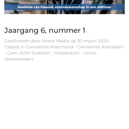
Jaargang 6, nummer 1
Geschreven door
Vivere Media
op
30 maart 2024
.
Gepost in
Gemeente Roermond - Gemeente Roerdalen
- Gem. Echt-Susteren - Maasbracht - Linne -
Stevensweert
.