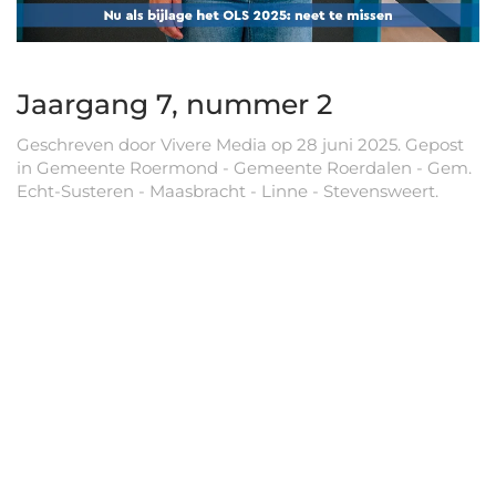
Jaargang 7, nummer 2
Geschreven door
Vivere Media
op
28 juni 2025
. Gepost
in
Gemeente Roermond - Gemeente Roerdalen - Gem.
Echt-Susteren - Maasbracht - Linne - Stevensweert
.