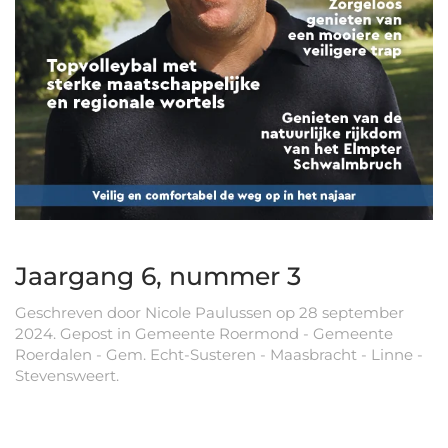
Jaargang 6, nummer 3
Geschreven door
Nicole Paulussen
op
28 september
2024
. Gepost in
Gemeente Roermond - Gemeente
Roerdalen - Gem. Echt-Susteren - Maasbracht - Linne -
Stevensweert
.