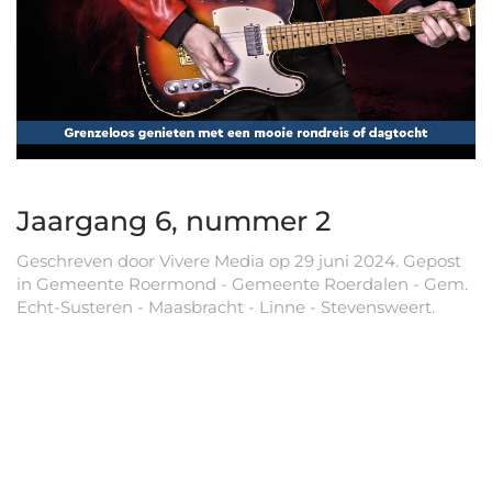
Jaargang 6, nummer 2
Geschreven door
Vivere Media
op
29 juni 2024
. Gepost
in
Gemeente Roermond - Gemeente Roerdalen - Gem.
Echt-Susteren - Maasbracht - Linne - Stevensweert
.