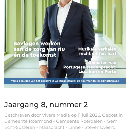
Jaargang 8, nummer 2
Geschreven door
Vivere Media
op
11 juli 2026
. Gepost in
Gemeente Roermond - Gemeente Roerdalen - Gem.
Echt-Susteren - Maasbracht - Linne - Stevensweert
.