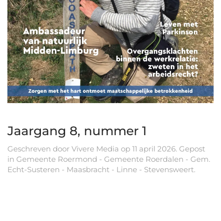
Jaargang 8, nummer 1
Geschreven door
Vivere Media
op
11 april 2026
. Gepost
in
Gemeente Roermond - Gemeente Roerdalen - Gem.
Echt-Susteren - Maasbracht - Linne - Stevensweert
.