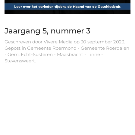
Jaargang 5, nummer 3
Geschreven door
Vivere Media
op
30 september 2023
.
Gepost in
Gemeente Roermond - Gemeente Roerdalen
- Gem. Echt-Susteren - Maasbracht - Linne -
Stevensweert
.