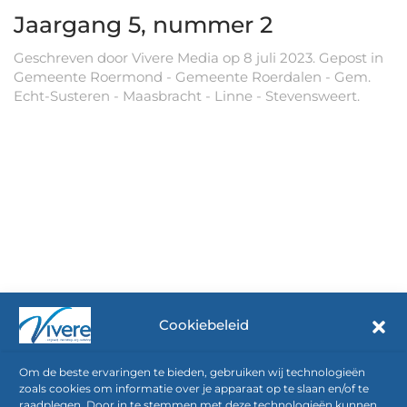
Jaargang 5, nummer 2
Geschreven door
Vivere Media
op
8 juli 2023
. Gepost in
Gemeente Roermond - Gemeente Roerdalen - Gem.
Echt-Susteren - Maasbracht - Linne - Stevensweert
.
Cookiebeleid
Om de beste ervaringen te bieden, gebruiken wij technologieën
zoals cookies om informatie over je apparaat op te slaan en/of te
raadplegen. Door in te stemmen met deze technologieën kunnen