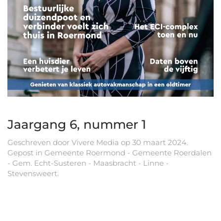
Jaargang 6, nummer 1
Geschreven door
Vivere Media
op
30 maart 2024
.
Gepost in
Gemeente Roermond - Gemeente Roerdalen
- Gem. Echt-Susteren - Maasbracht - Linne -
Stevensweert
.