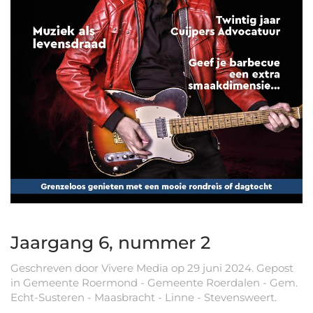
Jaargang 6, nummer 2
Geschreven door
Vivere Media
op
29 juni 2024
. Gepost
in
Gemeente Roermond - Gemeente Roerdalen - Gem.
Echt-Susteren - Maasbracht - Linne - Stevensweert
.