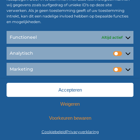
wij gegevens zoals surfgedrag of unieke ID's op deze site
verwerken. Als je geen toestemming geeft of uw toestemming
intrekt, kan dit een nadelige invloed hebben op bepaalde functies
en mogelijkheden.
Terug naar overzicht
Functioneel
Altijd actief
Lees verder
Analytisch
Analyti
Marketing
Market
Accepteren
Weigeren
Voorkeuren bewaren
Cookiebeleid
Privacyverklaring