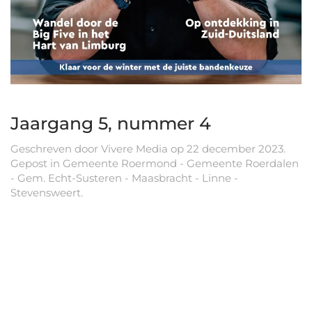
Jaargang 5, nummer 4
Geschreven door
Vivere Media
op
22 december 2023
.
Gepost in
Gemeente Roermond - Gemeente Roerdalen
- Gem. Echt-Susteren - Maasbracht - Linne -
Stevensweert
.