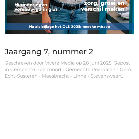
Jaargang 7, nummer 2
Geschreven door
Vivere Media
op
28 juni 2025
. Gepost
in
Gemeente Roermond - Gemeente Roerdalen - Gem.
Echt-Susteren - Maasbracht - Linne - Stevensweert
.