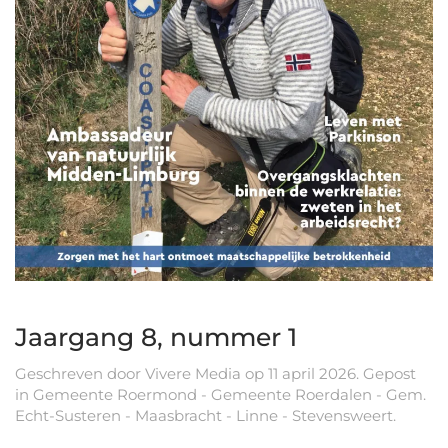
Jaargang 8, nummer 1
Geschreven door
Vivere Media
op
11 april 2026
. Gepost
in
Gemeente Roermond - Gemeente Roerdalen - Gem.
Echt-Susteren - Maasbracht - Linne - Stevensweert
.