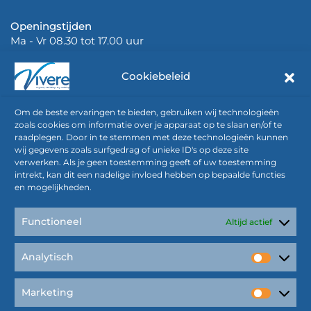
Openingstijden
Ma - Vr 08.30 tot 17.00 uur
Cookiebeleid
Om de beste ervaringen te bieden, gebruiken wij technologieën
zoals cookies om informatie over je apparaat op te slaan en/of te
raadplegen. Door in te stemmen met deze technologieën kunnen
Papierwerk
wij gegevens zoals surfgedrag of unieke ID's op deze site
(*Gedeponeerd bij de KvK
verwerken. Als je geen toestemming geeft of uw toestemming
onder nummer 00637528 en -30)
intrekt, kan dit een nadelige invloed hebben op bepaalde functies
en mogelijkheden.
*Algemene voorwaarden Vivere (uitgeverij)
*Algemene voorwaarden (marketing, communicatie en
Functioneel
Altijd actief
AVG)
Privacy Statement
Analytisch
Analyti
Marketing
Alle rechten voorbehouden © Vivere 2026
Market