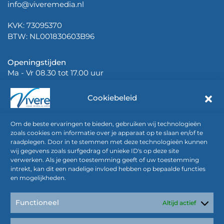
info@viveremedia.nl
KVK: 73095370
BTW: NL001830603B96
Openingstijden
Ma - Vr 08.30 tot 17.00 uur
Cookiebeleid
Om de beste ervaringen te bieden, gebruiken wij technologieën
zoals cookies om informatie over je apparaat op te slaan en/of te
raadplegen. Door in te stemmen met deze technologieën kunnen
Papierwerk
wij gegevens zoals surfgedrag of unieke ID's op deze site
(*Gedeponeerd bij de KvK
verwerken. Als je geen toestemming geeft of uw toestemming
onder nummer 00637528 en -30)
intrekt, kan dit een nadelige invloed hebben op bepaalde functies
en mogelijkheden.
*Algemene voorwaarden Vivere (uitgeverij)
*Algemene voorwaarden (marketing, communicatie en
Functioneel
Altijd actief
AVG)
Privacy Statement