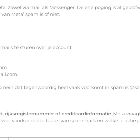
eta, zowel via mail als Messenger. De ene poging is al gelo
 ‘van Meta’ spam is of niet.
ails te sturen over je account:
com
ail.com.
mein dat tegenwoordig heel vaak voorkomt in spam is @sales
, rijksregisternummer of creditcardinformatie
. Meta vraag
 je veel voorkomende topics van spammails en welke je acti