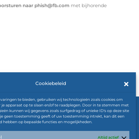
oorsturen naar phish@fb.com
met bijhorende
Cookiebeleid
varingen te bieden, gebruiken wij technologieën zoals cookies om
r je apparaat op te slaan en/of te raadplegen. Door in te stemmen met
ieën kunnen wij gegevens zoals surfgedrag of unieke ID's op deze site
 je geen toestemming geeft of uw toestemming intrekt, kan dit een
Alle rechten voorbehouden © Vivere
ed hebben op bepaalde functies en mogelijkheden.
2026
n -30)
l
Altijd actief