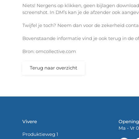
Niets! Nergens op klikken, geen bijlagen downloa
screenshot. In DM’s kan je de afzender ook aange
Twijfel je toch? Neem dan voor de zekerheid conta
Bovenstaande informatie vind je ook terug in de o
Bron: omcollective.com
Terug naar overzicht
Vivere
Opening
Ma - Vr 0
Produktieweg 1