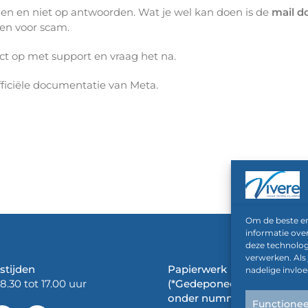
den en niet op antwoorden. Wat je wel kan doen is de
mail d
ven voor scam.
ct op met support en vraag het na.
fficiële documentatie van Meta.
Om de beste er
informatie ove
deze technolog
verwerken. Als
stijden
Papierwerk
nadelige invlo
8.30 tot 17.00 uur
(*Gedeponeerd bij de KvK
onder nummer 00637528 e
Functionee