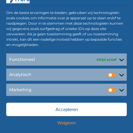
Om de beste ervaringen te bieden, gebruiken wij technologieën
zoals cookies om informatie over je apparaat op te slaan en/of te
raadplegen. Door in te stemmen met deze technologieën kunnen
Papierwerk
wij gegevens zoals surfgedrag of unieke ID's op deze site
(*Gedeponeerd bij de KvK
verwerken. Als je geen toestemming geeft of uw toestemming
onder nummer 00637528 en -30)
intrekt, kan dit een nadelige invloed hebben op bepaalde functies
en mogelijkheden.
*Algemene voorwaarden Vivere (uitgeverij)
*Algemene voorwaarden (marketing, communicatie en
Functioneel
Altijd actief
AVG)
Privacy Statement
Analytisch
Analyti
Marketing
Alle rechten voorbehouden © Vivere 2026
Market
Onderhoud
Vivere
-
LinQxx
Accepteren
Weigeren